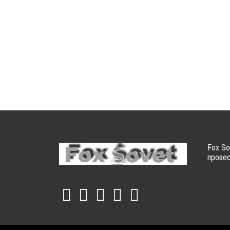
Fox So
провес