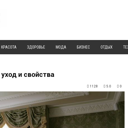
КРАСОТА
ЗДОРОВЬЕ
МОДА
БИЗНЕС
ОТДЫХ
ТЕ
 уход и свойства
1128
5.0
0