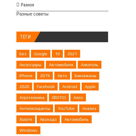
Разное
Разные советы
ТЕГИ
Без
Google
10
2021
Аксессуары
Автомобиля
Алкоголь
IPhone
2019
Авто
Баклажаны
2020
Facebook
Android
Apple
Агротехника
(ФОТО)
Алоэ
Антиоксиданты
YouTube
Анализ
Xiaomi
Авокадо
Автомобиль
Windows