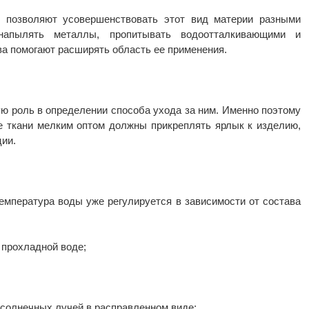
и позволяют усовершенствовать этот вид материи разными
напылять металлы, пропитывать водоотталкивающими и
а помогают расширять область ее применения.
ю роль в определении способа ухода за ним. Именно поэтому
е ткани мелким оптом должны прикреплять ярлык к изделию,
ции.
температура воды уже регулируется в зависимости от состава
 прохладной воде;
 солнечных лучей в расправленном виде;