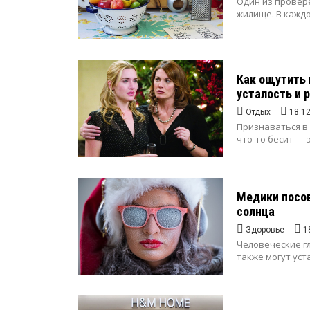
Один из провер
жилище. В каждо
Как ощутить 
усталость и 
Отдых
18.1
Признаваться в 
что-то бесит — 
Медики посов
солнца
Здоровье
1
Человеческие г
также могут устат