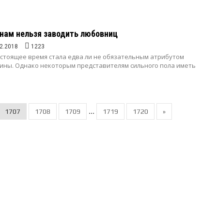
нам нельзя заводить любовниц
2.2018
1223
стоящее время стала едва ли не обязательным атрибутом
ины. Однако некоторым представителям сильного пола иметь
...
1707
1708
1709
1719
1720
»