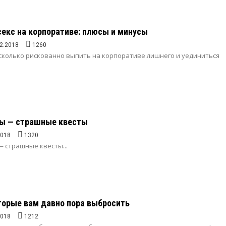
екс на корпоративе: плюсы и минусы
2.2018
1260
сколько рискованно выпить на корпоративе лишнего и уединиться
ты — страшные квесты
2018
1320
 страшные квесты...
торые вам давно пора выбросить
2018
1212