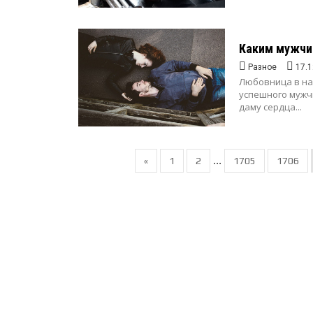
Каким мужчи
Разное
17.1
Любовница в на
успешного мужч
даму сердца...
...
«
1
2
1705
1706