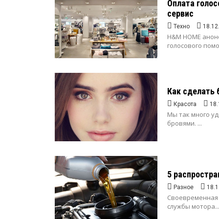
Оплата голо
сервис
Техно
18.12
H&M HOME анонс
голосового помо
Как сделать 
Красота
18.
Мы так много уд
бровями. ...
5 распростра
Разное
18.1
Своевременная 
службы мотора...