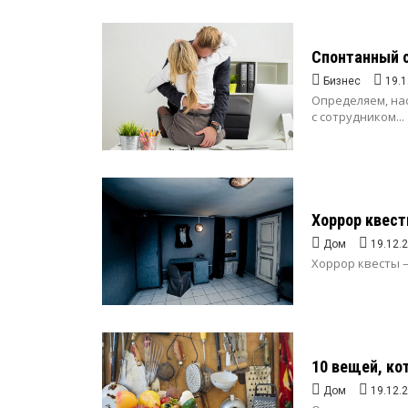
Спонтанный с
Бизнес
19.1
Определяем, на
с сотрудником...
Хоррор квес
Дом
19.12.
Хоррор квесты —
10 вещей, ко
Дом
19.12.