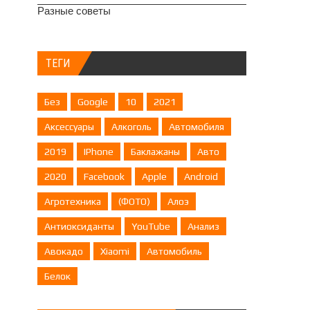
Разные советы
ТЕГИ
Без
Google
10
2021
Аксессуары
Алкоголь
Автомобиля
2019
IPhone
Баклажаны
Авто
2020
Facebook
Apple
Android
Агротехника
(ФОТО)
Алоэ
Антиоксиданты
YouTube
Анализ
Авокадо
Xiaomi
Автомобиль
Белок