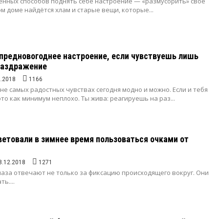
енных способов поднять себе настроение — «размусорить» своё
м доме найдётся хлам и старые вещи, которые...
предновогоднее настроение, если чувствуешь лишь
раздражение
2.2018
1166
не самых радостных чувствах сегодня модно и можно. Если и тебя
это как минимум неплохо. Ты жива: реагируешь на раз...
етовали в зимнее время пользоваться очками от
8.12.2018
1271
лаза отвечают не только за фиксацию происходящего вокруг. Они
ь....