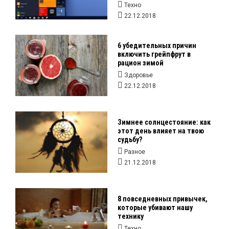
Техно
22.12.2018
6 убедительных причин
включить грейпфрут в
рацион зимой
Здоровье
22.12.2018
Зимнее солнцестояние: как
этот день влияет на твою
судьбу?
Разное
21.12.2018
8 повседневных привычек,
которые убивают нашу
технику
Техно