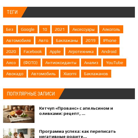
ТЕГИ
Без
Google
10
2021
Аксессуары
Алкоголь
Автомобиля
Авто
Баклажаны
2019
IPhone
2020
Facebook
Apple
Агротехника
Android
Алоэ
(ФОТО)
Антиоксиданты
Анализ
YouTube
Авокадо
Автомобиль
Xiaomi
Баклажанов
ПОПУЛЯРНЫЕ ЗАПИСИ
Кетчуп «Прованс» с апельсином и
оливками: рецепт, ...
Программа успеха: как переписать
негативные родите...