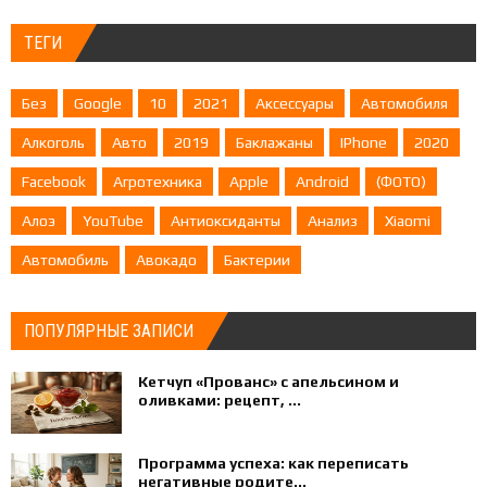
ТЕГИ
Без
Google
10
2021
Аксессуары
Автомобиля
Алкоголь
Авто
2019
Баклажаны
IPhone
2020
Facebook
Агротехника
Apple
Android
(ФОТО)
Алоэ
YouTube
Антиоксиданты
Анализ
Xiaomi
Автомобиль
Авокадо
Бактерии
ПОПУЛЯРНЫЕ ЗАПИСИ
Кетчуп «Прованс» с апельсином и
оливками: рецепт, ...
Программа успеха: как переписать
негативные родите...