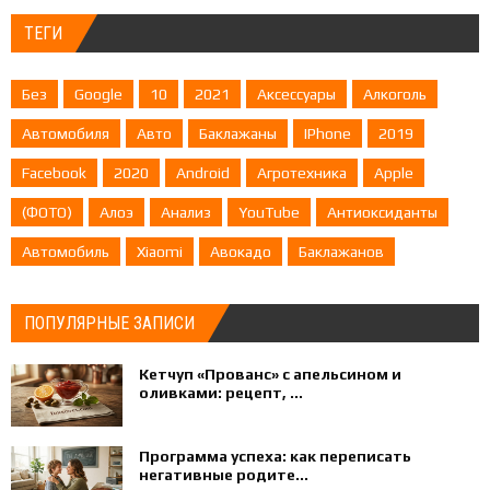
ТЕГИ
Без
Google
10
2021
Аксессуары
Алкоголь
Автомобиля
Авто
Баклажаны
IPhone
2019
Facebook
2020
Android
Агротехника
Apple
(ФОТО)
Алоэ
Анализ
YouTube
Антиоксиданты
Автомобиль
Xiaomi
Авокадо
Баклажанов
ПОПУЛЯРНЫЕ ЗАПИСИ
Кетчуп «Прованс» с апельсином и
оливками: рецепт, ...
Программа успеха: как переписать
негативные родите...