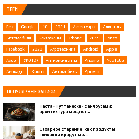
ТЕГИ
Без
Google
10
2021
Аксессуары
Алкоголь
Автомобиля
Баклажаны
IPhone
2019
Авто
Facebook
2020
Агротехника
Android
Apple
Алоэ
(ФОТО)
Антиоксиданты
Анализ
YouTube
Авокадо
Xiaomi
Автомобиль
Аромат
ПОПУЛЯРНЫЕ ЗАПИСИ
Паста «Путтанеска» с анчоусами:
архитектура мощног...
Сахарное старение: как продукты
гликации крадут мо...